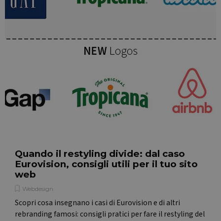
website a
visualizzazioni
any
di pagina in una
advertisin
singola
that the e
sessione
user may
utente per
have seen
scopi di analisi.
before
visiting th
said websi
MUID
1 anno
This cooki
Microsoft
is widely
Corporation
used my
.bing.com
Microsoft 
a unique
user
identifier. 
can be set
by
embedde
microsoft
scripts.
Quando il restyling divide: dal caso
Widely
believed t
Eurovision, consigli utili per il tuo sito
sync acros
web
many
different
Microsoft
Webdesign
domains,
Scopri cosa insegnano i casi di Eurovision e di altri
allowing
user
rebranding famosi: consigli pratici per fare il restyling del
tracking.