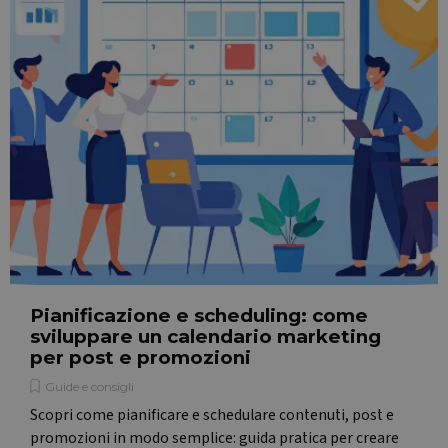
Pianificazione e scheduling: come
sviluppare un calendario marketing
per post e promozioni
Guide e consigli
Nome
Fornitore / Domin
Scopri come pianificare e schedulare contenuti, post e
CrossDomainCookieScriptConsent_548
.crossdomain.cooki
Fornitore /
Nome
Scadenza
Descrizione
promozioni in modo semplice: guida pratica per creare
script.com
Dominio