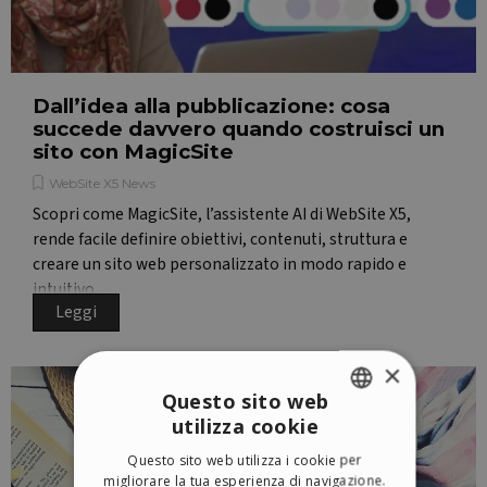
Dall’idea alla pubblicazione: cosa
succede davvero quando costruisci un
sito con MagicSite
WebSite X5 News
Scopri come MagicSite, l’assistente AI di WebSite X5,
rende facile definire obiettivi, contenuti, struttura e
creare un sito web personalizzato in modo rapido e
intuitivo.
Leggi
×
Questo sito web
utilizza cookie
ENGLISH
Questo sito web utilizza i cookie per
ITALIAN
migliorare la tua esperienza di navigazione.