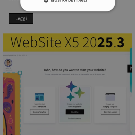
MOSTRA DETTAGLI
Leggi
Strettamente necessari
Performance
Targeting
Funzionalità
Non classificati
I cookie strettamente necessari consentono le
funzionalità principali del sito web come
l'accesso dell'utente e la gestione dell'account.
Il sito web non può essere utilizzato
correttamente senza i cookie strettamente
necessari.
Fornitore /
Nome
Scadenza
Dominio
icm_source
.websitex5.com
2 mesi 4
settimane
CookieScriptConsent
1 anno
CookieScript
www.websitex5.com