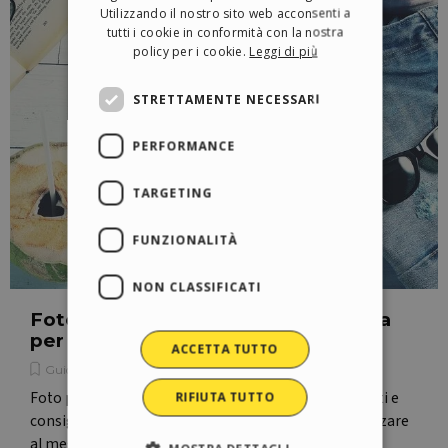
Utilizzando il nostro sito web acconsenti a
GERMAN
tutti i cookie in conformità con la nostra
policy per i cookie.
Leggi di più
SPANISH
PORTUGUESE
STRETTAMENTE NECESSARI
POLISH
PERFORMANCE
RUSSIAN
FRENCH
TARGETING
FUNZIONALITÀ
NON CLASSIFICATI
Foto per e-commerce: guida pratica
per scatti efficaci
ACCETTA TUTTO
Guide e consigli
Foto per e-commerce: guida completa con strumenti e
RIFIUTA TUTTO
consigli pratici per creare immagini efficaci e valorizzare
al meglio i tuoi prodotti.