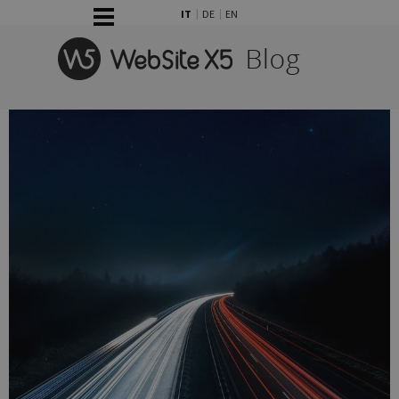
Vai ai contenuti
Salta menù
IT
DE
EN