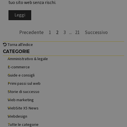
tuo sito web senza rischi.
SRM_B
1 anno
This is a
Microsoft
Microsoft
Corporation
MSN 1st
.c.bing.com
Leggi
party cook
that ensur
the prope
functionin
Precedente
Vai a pagina:
1
Pagina corrente:
2
Vai a pagina:
3
...
Vai a pagina:
21
Successivo
of this
website.
Salta blocco
Torna all'indice
_gcl_au
2 mesi 4
Questo
Google LLC
settimane
cookie è
.websitex5.com
Salta blocco CATEGORIE
CATEGORIE
impostato
da
Amministrativo & legale
Doubleclic
e fornisce
E-commerce
informazio
su come
Guide e consigli
l'utente
finale
Primi passi sul web
utilizza il s
Web e
Storie di successo
qualsiasi
pubblicità
Web marketing
che l'uten
finale
WebSite X5 News
potrebbe
aver visto
Webdesign
prima di
visitare il
Tutte le categorie
sito Web.