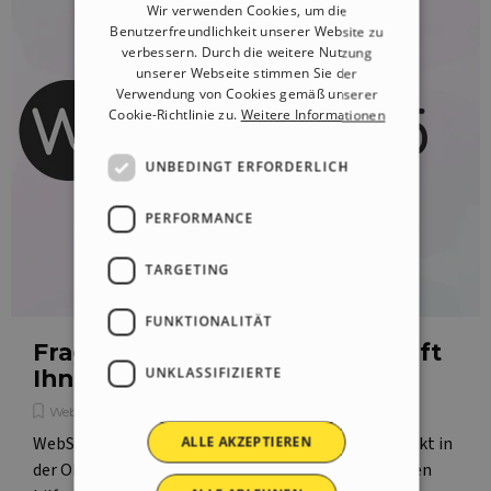
Wir verwenden Cookies, um die
Benutzerfreundlichkeit unserer Website zu
GERMAN
verbessern. Durch die weitere Nutzung
SPANISH
unserer Webseite stimmen Sie der
Verwendung von Cookies gemäß unserer
PORTUGUESE
Cookie-Richtlinie zu.
Weitere Informationen
POLISH
UNBEDINGT ERFORDERLICH
RUSSIAN
PERFORMANCE
FRENCH
TARGETING
FUNKTIONALITÄT
Fragen bei der Arbeit? Jetzt hilft
UNKLASSIFIZIERTE
Ihnen die KI
WebSite X5 News
WebSite X5 integriert einen KI-Assistenten, der direkt in
ALLE AKZEPTIEREN
der Oberfläche sofortige Antworten liefert und Ihnen