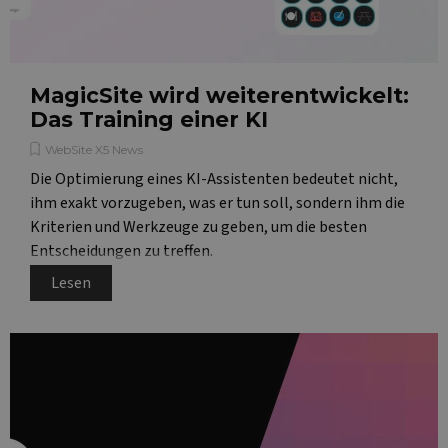
v
E
f
s
B
S
o
MagicSite wird weiterentwickelt:
f
Das Training einer KI
__cf_bm
29 Minuten
T
Cloudflare Inc.
51 Sekunden
d
.vimeo.com
WebSite X5 News
h
b
Die Optimierung eines KI-Assistenten bedeutet nicht,
i
r
ihm exakt vorzugeben, was er tun soll, sondern ihm die
w
Google-
Kriterien und Werkzeuge zu geben, um die besten
Datenschutzerklärung
PHPSESSID
Sitzung
C
PHP.net
Entscheidungen zu treffen.
a
www.websitex5.com
P
Lesen
g
u
se
n
g
i
t
e
l
b