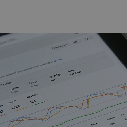
9 Minuten 13
This cookie carries out information about how the end us
oft
Sekunden
any advertising that the end user may have seen before vis
ration
ity.ms
1 Jahr
This cookie is widely used my Microsoft as a unique user id
oft
embedded microsoft scripts. Widely believed to sync acros
ration
domains, allowing user tracking.
com
1 Jahr
This is a Microsoft MSN 1st party cookie that ensures the 
oft
website.
ration
g.com
2 Monate 4
Dieses Cookie wird von Doubleclick gesetzt und enthält I
 LLC
Wochen
der Endbenutzer die Website nutzt, sowie über Werbung, 
tex5.com
möglicherweise vor dem Besuch dieser Website gesehen h
tex5.com
1 Jahr 1
Dieses Cookie wird von Google Analytics verwendet, um d
Monat
beizubehalten.
1 Jahr 3
Dieses Cookie wird von Doubleclick gesetzt und enthält I
 LLC
Wochen
der Endbenutzer die Website nutzt, sowie über Werbung, 
click.net
möglicherweise vor dem Besuch dieser Website gesehen h
1 Jahr
This cookie is widely used my Microsoft as a unique user id
oft
embedded microsoft scripts. Widely believed to sync acros
ration
domains, allowing user tracking.
y.ms
6 Tage 23
This is a Microsoft MSN 1st party cookie which we use to 
oft
Stunden
website for internal analytics.
ration
ity.ms