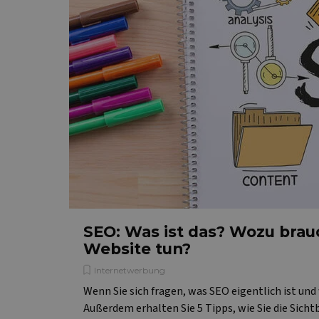
Cl
.v
PHPSESSID
PH
ww
Name
Anbieter /
Name
CrossDomainCookieScript
Domäne
Anbiet
Name
Domä
_ga
Google LLC
.websitex5.com
test_cookie
Google
.double
_fbp
Meta 
Inc.
SEO: Was ist das? Wozu brau
.websi
_clck
.websitex5.com
Website tun?
MR
Micros
Corpo
_clsk
Microsoft
Internetwerbung
.c.bin
.websitex5.com
Wenn Sie sich fragen, was SEO eigentlich ist und
SM
.c.clar
Außerdem erhalten Sie 5 Tipps, wie Sie die Sich