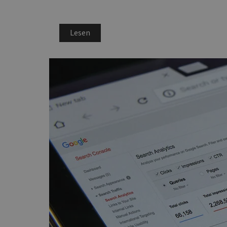
ANONCHK
Micros
Corpo
.c.clar
Lesen
MUID
Micros
Corpo
.bing.
SRM_B
Micros
Corpo
.c.bin
_gcl_au
Google
.websi
_ga_N82K05QJ3Z
.websi
IDE
Google
.double
MUID
Micros
Corpo
.clarit
MR
Micros
Corpo
.c.clar