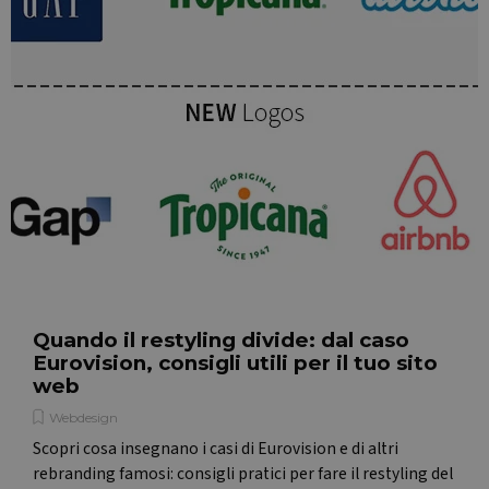
website a
visualizzazioni
any
di pagina in una
advertisin
singola
that the e
sessione
user may
utente per
have seen
scopi di analisi.
before
visiting th
said websi
MUID
1 anno
This cooki
Microsoft
is widely
Corporation
used my
.bing.com
Microsoft 
a unique
user
identifier. 
can be set
by
embedde
microsoft
scripts.
Quando il restyling divide: dal caso
Widely
believed t
Eurovision, consigli utili per il tuo sito
sync acros
web
many
different
Microsoft
Webdesign
domains,
Scopri cosa insegnano i casi di Eurovision e di altri
allowing
user
rebranding famosi: consigli pratici per fare il restyling del
tracking.