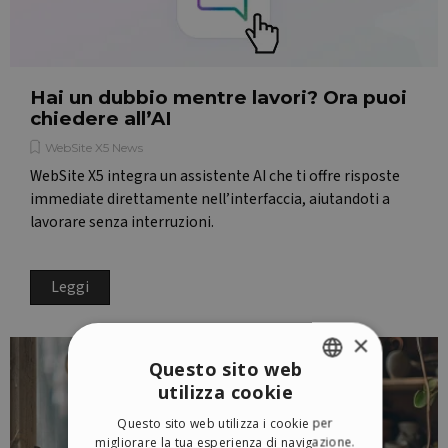
Hai un dubbio mentre lavori? Ora puoi
chiedere all’AI
WebSite X5 News
WebSite X5 integra un assistente AI che ti offre risposte
immediate direttamente nell’interfaccia, aiutandoti a
lavorare senza interruzioni.
Leggi
×
Questo sito web
utilizza cookie
ENGLISH
Questo sito web utilizza i cookie per
ITALIAN
migliorare la tua esperienza di navigazione.