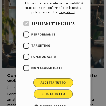
Utilizzando il nostro sito web acconsenti a
GERMAN
tutti i cookie in conformità con la nostra
policy per i cookie.
Leggi di più
SPANISH
PORTUGUESE
STRETTAMENTE NECESSARI
POLISH
PERFORMANCE
RUSSIAN
FRENCH
TARGETING
FUNZIONALITÀ
NON CLASSIFICATI
Come vendere artigianato online: sito
web, marketplace o social?
ACCETTA TUTTO
Guide e consigli
Per moltissimi artigiani in erba, hobbisti e crafter
RIFIUTA TUTTO
amatoriali, il piano B è poter vendere gli oggetti fatti a
mano che producono, in modo da trasformare il frutto