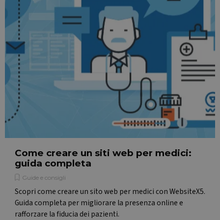
website a
visualizzazioni
any
di pagina in una
advertisin
singola
that the e
sessione
user may
utente per
have seen
scopi di analisi.
before
visiting th
said websi
MUID
1 anno
This cooki
Microsoft
is widely
Corporation
used my
.bing.com
Microsoft 
a unique
user
identifier. 
can be set
by
embedde
microsoft
scripts.
Come creare un siti web per medici:
Widely
believed t
guida completa
sync acros
many
Guide e consigli
different
Microsoft
Scopri come creare un sito web per medici con WebsiteX5.
domains,
allowing
Guida completa per migliorare la presenza online e
user
rafforzare la fiducia dei pazienti.
tracking.