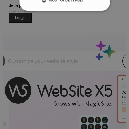
MOSTRA DETTAGLI
della propria creatività e abilità in un’attività
remunerativa.
Leggi
Strettamente necessari
Performance
Targeting
Funzionalità
Non classificati
I cookie strettamente necessari consentono le
funzionalità principali del sito web come
l'accesso dell'utente e la gestione dell'account.
Il sito web non può essere utilizzato
correttamente senza i cookie strettamente
necessari.
Fornitore /
Nome
Scadenza
Dominio
icm_source
.websitex5.com
2 mesi 4
settimane
CookieScriptConsent
1 anno
CookieScript
www.websitex5.com