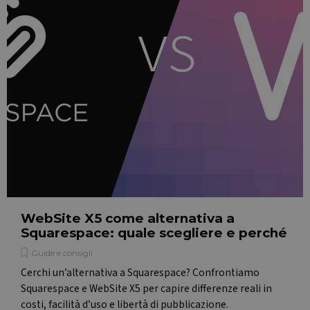
WebSite X5 come alternativa a
Squarespace: quale scegliere e perché
Guide e consigli
Cerchi un’alternativa a Squarespace? Confrontiamo
Nome
Fornitore / Domin
Squarespace e WebSite X5 per capire differenze reali in
CrossDomainCookieScriptConsent_548
.crossdomain.cooki
Fornitore /
Nome
Scadenza
Descrizione
script.com
costi, facilità d’uso e libertà di pubblicazione.
Dominio