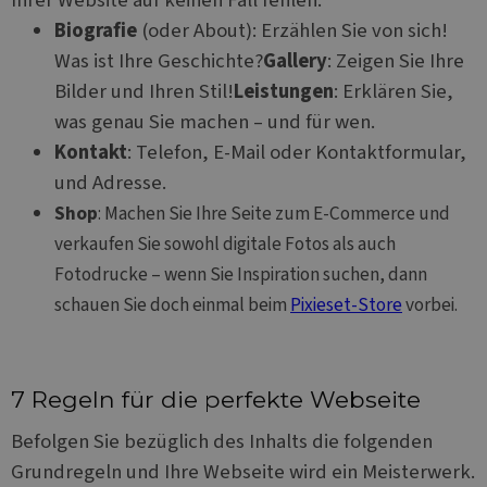
wichtige
DoubleClic
Aktualisierung des
Biografie
(oder About): Erzählen Sie von sich!
Besitz von
am häufigsten
Google) ges
verwendeten
Was ist Ihre Geschichte?
Gallery
: Zeigen Sie Ihre
um festzust
Analysedienstes
ob der Bro
von Google. Dieses
Bilder und Ihren Stil!
Leistungen
: Erklären Sie,
des Websit
Cookie wird
Besuchers
verwendet, um
was genau Sie machen – und für wen.
Cookies
eindeutige Benutzer
unterstützt
zu unterscheiden,
Kontakt
: Telefon, E-Mail oder Kontaktformular,
indem eine zufällig
_fbp
2 Monate 4
Wird von
Meta Platform
generierte Nummer
und Adresse.
Wochen
Facebook
Inc.
als Client-ID
verwendet
.websitex5.com
zugewiesen wird. Es
Shop
: Machen Sie Ihre Seite zum E-Commerce und
eine Reihe
ist in jeder
Werbeprod
Seitenanforderung
verkaufen Sie sowohl digitale Fotos als auch
zu liefern, z
auf einer Site
Echtzeit-G
enthalten und wird
Fotodrucke – wenn Sie Inspiration suchen, dann
von
zur Berechnung von
Werbekun
Besucher-, Sitzungs-
schauen Sie doch einmal beim
Pixieset-Store
vorbei.
Dritter
und
Kampagnendaten
MR
6 Tage 23
This is a
Microsoft
für die Site-
Stunden
Microsoft
Corporation
Analyseberichte
1st party c
.c.bing.com
verwendet.
which we u
7 Regeln für die perfekte Webseite
measure th
_clck
.websitex5.com
11 Monate 4
Dieses Cookie wird
of the web
Wochen
verwendet, um
for interna
Nutzerinteraktionen
Befolgen Sie bezüglich des Inhalts die folgenden
analytics.
und das
Engagement auf der
Grundregeln und Ihre Webseite wird ein Meisterwerk.
SM
.c.clarity.ms
Sitzung
This is a
Website zu
Microsoft