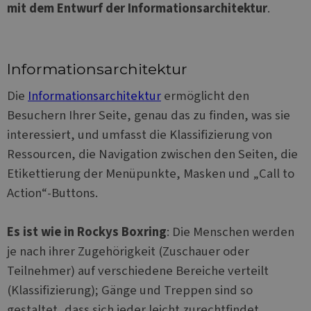
mit dem Entwurf der Informationsarchitektur
.
Unbedingt erforderliche Cookies ermöglichen
wesentliche Kernfunktionen der Website wie die
Benutzeranmeldung und die Kontoverwaltung.
Ohne die unbedingt erforderlichen Cookies kann
die Website nicht ordnungsgemäß verwendet
Informationsarchitektur
werden.
Die
Informationsarchitektur
ermöglicht den
Name
Anbieter / Domäne
Ablaufdatum
B
Besuchern Ihrer Seite, genau das zu finden, was sie
icm_source
.websitex5.com
2 Monate 4
T
Wochen
t
interessiert, und umfasst die Klassifizierung von
d
Ressourcen, die Navigation zwischen den Seiten, die
CookieScriptConsent
1 Jahr
D
CookieScript
C
www.websitex5.com
Etikettierung der Menüpunkte, Masken und „Call to
v
E
Action“-Buttons.
f
s
B
S
Es ist wie in Rockys Boxring
: Die Menschen werden
o
f
je nach ihrer Zugehörigkeit (Zuschauer oder
__cf_bm
29 Minuten
T
Cloudflare Inc.
Teilnehmer) auf verschiedene Bereiche verteilt
51 Sekunden
d
.vimeo.com
h
(Klassifizierung); Gänge und Treppen sind so
b
i
gestaltet, dass sich jeder leicht zurechtfindet