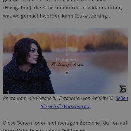
r
w
Google-
(Navigation); die Schilder informieren klar darüber,
Datenschutzerklärung
PHPSESSID
Sitzung
C
PHP.net
was wo gemacht werden kann (Etikettierung).
a
www.websitex5.com
P
g
u
se
n
g
i
t
e
l
b
Name
Anbieter / Domäne
Photogram, die Vorlage für Fotografen von WebSite X5.
Sehen
CrossDomainCookieScriptConsent_548
.crossdomain.cookie-
Anbieter /
Name
Ablaufdatum
Beschreibung
script.com
Domäne
Sie sich die Vorschau an!
_ga
1 Jahr 1
Dieser Cookie-
Google LLC
Anbieter /
Name
Ablaufdatum
Beschreib
Monat
Name ist mit
.websitex5.com
Domäne
Google Universal
Diese Seiten (oder mehrseitigen Bereiche) dürfen auf
Analytics verknüpft.
test_cookie
15 Minuten
Dieses Coo
Google LLC
Dies ist eine
Ihrer Website auf keinen Fall fehlen:
wird von
.doubleclick.net