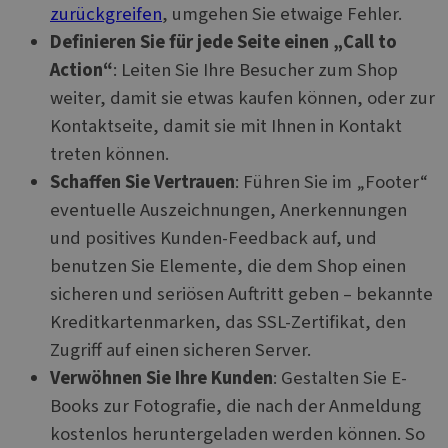
Microsoft
zurückgreifen
, umgehen Sie etwaige Fehler.
domains,
allowing u
Definieren Sie für jede Seite einen „Call to
tracking.
Action“
: Leiten Sie Ihre Besucher zum Shop
SRM_B
1 Jahr
This is a
Microsoft
Microsoft
Corporation
weiter, damit sie etwas kaufen können, oder zur
1st party c
.c.bing.com
that ensur
Kontaktseite, damit sie mit Ihnen in Kontakt
proper
functionin
treten können.
this websit
Schaffen Sie Vertrauen
: Führen Sie im „Footer“
_gcl_au
2 Monate 4
Dieses Coo
Google LLC
Wochen
wird von
.websitex5.com
eventuelle Auszeichnungen, Anerkennungen
Doubleclic
gesetzt un
und positives Kunden-Feedback auf, und
enthält
Informati
benutzen Sie Elemente, die dem Shop einen
darüber, w
Endbenutze
sicheren und seriösen Auftritt geben – bekannte
Website nu
sowie über
Kreditkartenmarken, das SSL-Zertifikat, den
Werbung, d
der Endben
Zugriff auf einen sicheren Server.
möglicherw
vor dem B
Verwöhnen Sie Ihre Kunden
: Gestalten Sie E-
dieser Web
gesehen ha
Books zur Fotografie, die nach der Anmeldung
_ga_N82K05QJ3Z
.websitex5.com
1 Jahr 1
Dieses Coo
kostenlos heruntergeladen werden können. So
Monat
wird von G