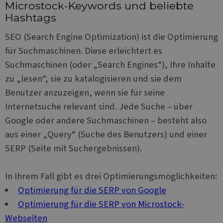
Microstock-Keywords und beliebte
to sync acr
many diffe
Hashtags
Microsoft
domains,
allowing u
SEO (Search Engine Optimization) ist die Optimierung
tracking.
für Suchmaschinen. Diese erleichtert es
MR
6 Tage 23
This is a
Microsoft
Stunden
Microsoft
Corporation
Suchmaschinen (oder „Search Engines“), Ihre Inhalte
1st party c
.c.clarity.ms
which we u
zu „lesen“, sie zu katalogisieren und sie dem
measure th
of the web
Benutzer anzuzeigen, wenn sie für seine
for interna
analytics.
Internetsuche relevant sind. Jede Suche – über
Google oder andere Suchmaschinen – besteht also
aus einer „Query“ (Suche des Benutzers) und einer
SERP (Seite mit Suchergebnissen).
In Ihrem Fall gibt es drei Optimierungsmöglichkeiten:
Optimierung für die SERP von Google
Optimierung für die SERP von Microstock-
Webseiten