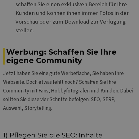
Analytics
schaffen Sie einen exklusiven Bereich für Ihre
verwendet
den
Kunden und können ihnen immer Fotos in der
Sitzungsst
beizubehal
Vorschau oder zum Download zur Verfügung
IDE
1 Jahr 3
Dieses Coo
Google LLC
stellen.
Wochen
wird von
.doubleclick.net
Doubleclic
gesetzt un
enthält
Informati
Werbung: Schaffen Sie Ihre
darüber, w
Endbenutze
eigene Community
Website nu
sowie über
Werbung, d
Jetzt haben Sie eine gute Werbefläche, Sie haben Ihre
der Endben
möglicherw
Webseite. Doch etwas fehlt noch? Schaffen Sie Ihre
vor dem B
dieser Web
Community mit Fans, Hobbyfotografen und Kunden. Dabei
gesehen ha
sollten Sie diese vier Schritte befolgen: SEO, SERP,
MUID
1 Jahr
This cookie
Microsoft
widely us
Auswahl, Storytelling.
Corporation
Microsoft a
.clarity.ms
unique use
identifier. 
be set by
embedded
microsoft s
1) Pflegen Sie die SEO: Inhalte,
Widely bel