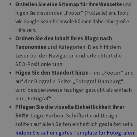
verfolgen, um die
Erstellen Sie eine Sitemap für Ihre Webseite
und
1st party c
Nutzererfahrung
which we u
und die
fügen Sie diese in den „Footer“ (Fußzeile) ein. Tools
measure th
Funktionalität der
of the web
Website zu
wie Google Search Console können dabei eine große
for interna
verbessern.
analytics.
Hilfe sein.
_clsk
1 Tag
Dieses Cookie ist
Microsoft
ANONCHK
9 Minuten 13
This cooki
Microsoft
mit Microsoft
.websitex5.com
Ordnen Sie den Inhalt Ihres Blogs nach
Sekunden
carries out
Corporation
Clarity Analytics
informatio
.c.clarity.ms
Software
Taxonomien
und Kategorien: Dies hilft dem
about how
verbunden. Es wird
end user u
verwendet, um
Leser bei der Navigation und erleichtert die
the websit
Informationen über
any advert
die Benutzersitzung
SEO-Positionierung.
that the e
zu speichern und
user may 
mehrere
Fügen Sie den Standort hinzu
– im „Footer“ und
seen befor
Seitenansichten zu
visiting the
einer einzigen
auf der Biografie-Seite: „Fotograf Hamburg“
website.
Benutzersitzung für
Analysezwecke zu
wird beispielsweise häufiger gesucht als einfach
MUID
1 Jahr
This cookie
Microsoft
kombinieren.
widely us
Corporation
nur „Fotograf“.
Microsoft a
.bing.com
unique use
Pflegen Sie die visuelle Einheitlichkeit Ihrer
identifier. 
be set by
Seite
: Logo, Farben, Schriftart und Design
embedded
microsoft s
sollten auf allen Seiten einheitlich gestaltet sein.
Widely bel
to sync acr
Indem Sie auf ein gutes Template für Fotografen
many diffe