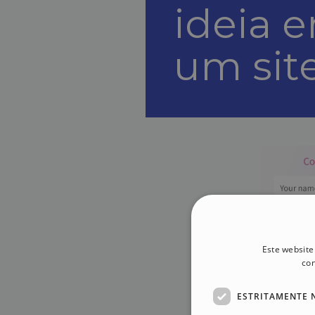
ideia 
um sit
Este website
con
ESTRITAMENTE 