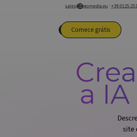
Ir para o conteúdo
sales@incomedia.eu
|
+39.0125.25
Pular menu
Comece grátis
Crea
a IA
Descr
site