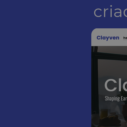
.c.clar
cria
MUID
Micros
Corpo
.bing.
SRM_B
Micros
Corpo
.c.bin
_gcl_au
Google
.websi
_ga_N82K05QJ3Z
.websi
IDE
Google
.double
MUID
Micros
Corpo
.clarit
MR
Micros
Corpo
.c.clar