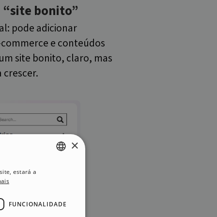
 “site bonito”
ual: pode adicionar
 e-commerce e conteúdos
um site bonito, claro, mas
 crescer.
×
ite, estará a
ENGLISH
mais
ITALIAN
FUNCIONALIDADE
GERMAN