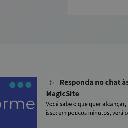
Responda no chat à
MagicSite
orme
Você sabe o que quer alcançar, 
isso: em poucos minutos, verá o