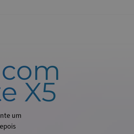
e com
e X5
ente um
Depois