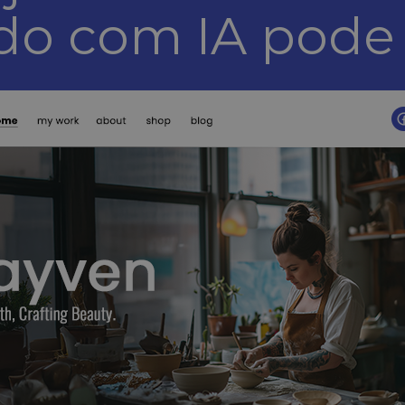
13
ity.ms
do com IA pode 
segundos
1 ano
This cookie is widely used my Microsoft as a unique user identi
oft
embedded microsoft scripts. Widely believed to sync across m
ration
domains, allowing user tracking.
com
1 ano
This is a Microsoft MSN 1st party cookie that ensures the prop
oft
website.
ration
g.com
2 meses 4
Este cookie é definido pela Doubleclick e contém informaçõe
 LLC
semanas
final usa o site e qualquer publicidade que o usuário final poss
tex5.com
o referido site.
tex5.com
1 ano 1
Este cookie é usado pelo Google Analytics para manter o esta
mês
1 ano 3
Este cookie é definido pela Doubleclick e contém informaçõe
 LLC
semanas
final usa o site e qualquer publicidade que o usuário final poss
click.net
o referido site.
1 ano
This cookie is widely used my Microsoft as a unique user identi
oft
embedded microsoft scripts. Widely believed to sync across m
ration
domains, allowing user tracking.
y.ms
6 dias 23
This is a Microsoft MSN 1st party cookie which we use to mea
oft
horas
for internal analytics.
ration
ity.ms