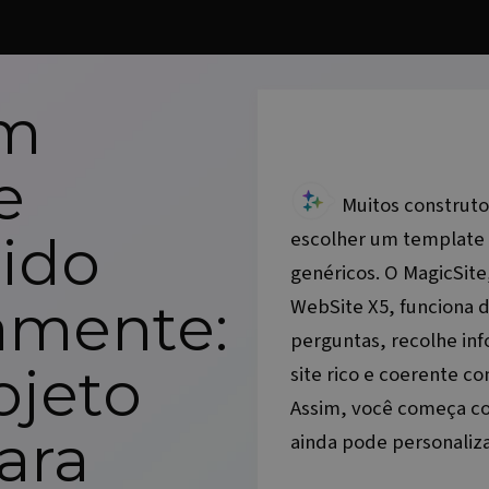
um
e
Muitos construto
escolher um template 
ido
genéricos. O MagicSite,
iamente:
WebSite X5
, funciona 
perguntas, recolhe inf
ojeto
site rico e coerente c
Assim, você começa co
ara
ainda pode personaliza