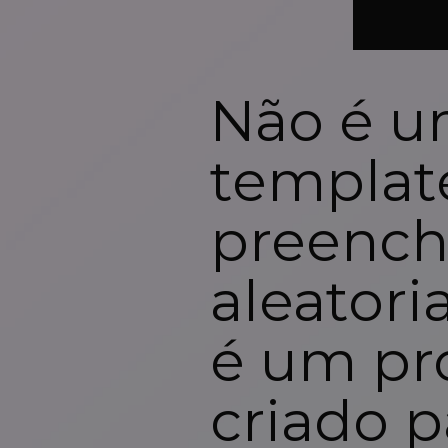
Não é 
templat
preench
aleator
é um pr
criado p