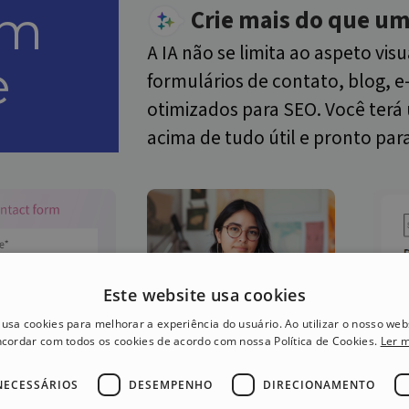
em
Crie mais do que um
A IA não se limita ao aspeto vis
e
formulários de contato, blog,
otimizados para SEO. Você terá 
acima de tudo útil e pronto para
Este website usa cookies
 usa cookies para melhorar a experiência do usuário. Ao utilizar o nosso webs
cordar com todos os cookies de acordo com nossa Política de Cookies.
Ler 
NECESSÁRIOS
DESEMPENHO
DIRECIONAMENTO