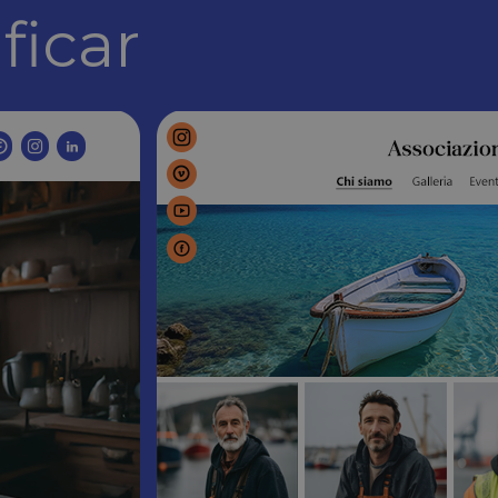
ficar
fier. It can be set by
any different Microsoft
er functioning of this
s sobre como o usuário
a ter visto antes de visitar
do da sessão.
s sobre como o usuário
a ter visto antes de visitar
fier. It can be set by
any different Microsoft
sure the use of the website