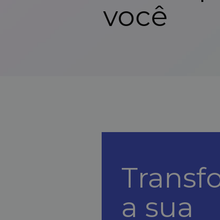
você
Transf
a sua