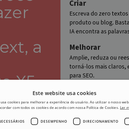
Criar
azer
Escreva do zero textos 
produto ou blog. Bast
IA encontra as palavras
ext, a
Melhorar
Amplie, reduza ou rees
torná-los mais claros,
para SEO.
e X5
Traduzir
Este website usa cookies
 nunca fica
Leve seus conteúdos p
 usa cookies para melhorar a experiência do usuário. Ao utilizar o nosso webs
a página em branco
cordar com todos os cookies de acordo com nossa Política de Cookies.
Ler 
mantendo o significado 
s aparecem, pode
texto.
NECESSÁRIOS
DESEMPENHO
DIRECIONAMENTO
 otimizá-las e