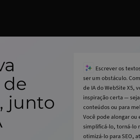
va
Escrever os textos
 de
ser um obstáculo. Com 
de IA do
WebSite X5
, 
, junto
inspiração certa — seja
conteúdos ou para melh
A
Você pode alongar ou 
simplificá-lo, torná-lo
otimizá-lo para SEO, a