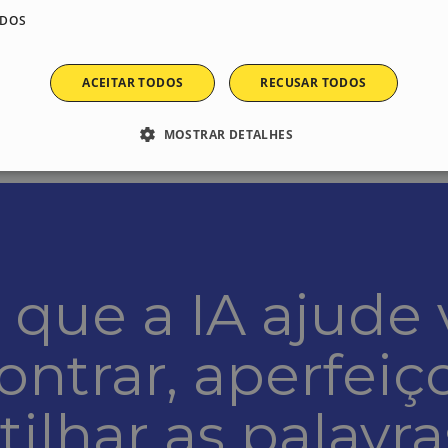
ADOS
ACEITAR TODOS
RECUSAR TODOS
MOSTRAR DETALHES
te necessários
Desempenho
Direcionamento
Funcionalidade
Não c
essários permitem a funcionalidade central do website, como login de usuário e gestã
em os cookies estritamente necessários.
 que a IA ajude 
stawca / Domínio
Validade
Descrição
ebsitex5.com
2 meses 4
This cookie remember first touch for WebSite X5 d
semanas
ontrar, aperfeiç
1 ano
Este cookie é usado pelo serviço Cookie-Script.com 
okieScript
preferências de consentimento do cookie do visitant
w.websitex5.com
banner do cookie Cookie-Script.com funcione corre
ilhar as palavra
29
This cookie is used to distinguish between humans an
oudflare Inc.
minutos
for the website, in order to make valid reports on th
imeo.com