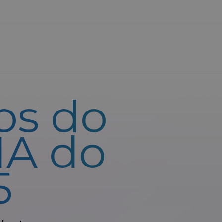
os do
IA do
5