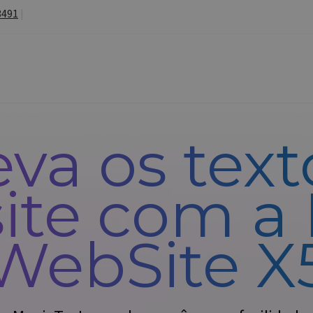
3491
|
eva os text
site com a 
WebSite X