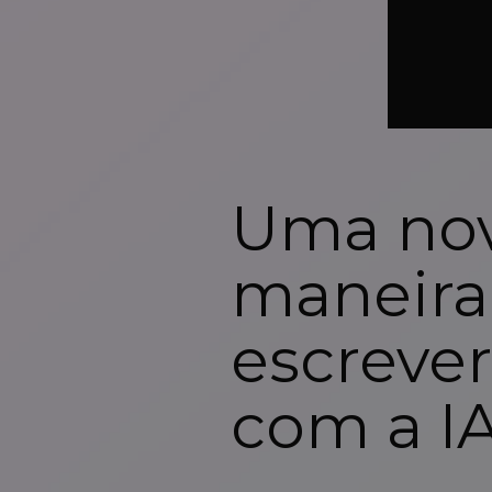
Uma no
maneira
escrever
com a I