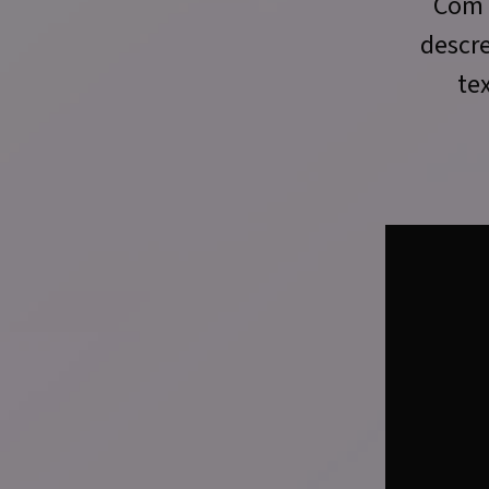
Com 
descre
te