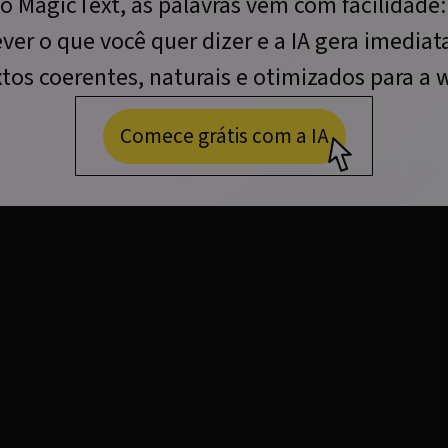
o MagicText, as palavras vêm com facilidade:
ver o que você quer dizer e a IA gera imedia
xtos coerentes, naturais e otimizados para a 
Comece grátis com a IA