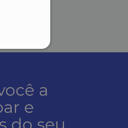
SPANISH
PORTUGUESE
POLISH
RUSSIAN
FRENCH
lassificados
o da conta. O site não pode
você a
emo version download
oar e
para lembrar as
e. É necessário que o
tamente.
s do seu
d bots. This is beneficial
e use of their website.