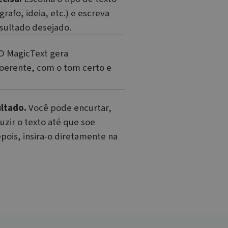
grafo, ideia, etc.) e escreva
sultado desejado.
fier. It can be set by
any different Microsoft
O MagicText gera
er functioning of this
oerente, com o tom certo e
s sobre como o usuário
a ter visto antes de visitar
ultado.
Você pode encurtar,
do da sessão.
duzir o texto até que soe
ois, insira-o diretamente na
s sobre como o usuário
a ter visto antes de visitar
fier. It can be set by
any different Microsoft
sure the use of the website