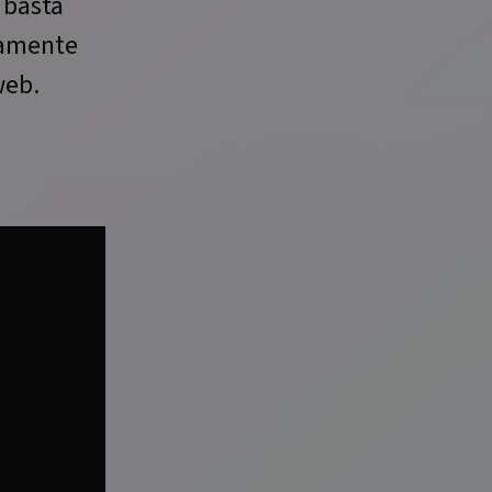
 basta
tamente
web.