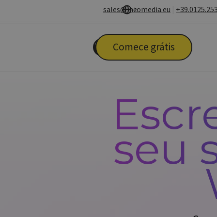
Ir para o conteúdo
sales@incomedia.eu
|
+39.0125.25
Pular menu
Comece grátis
Escr
seu 