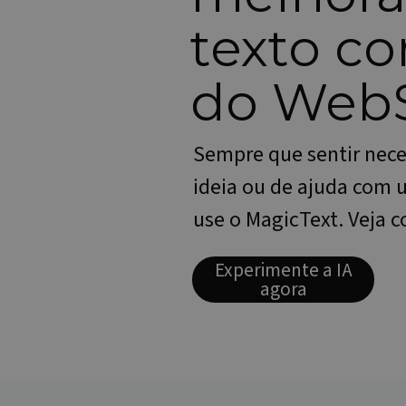
.c.clar
texto co
MUID
Micros
Corpo
.bing.
do
WebS
SRM_B
Micros
Corpo
.c.bin
Sempre que sentir nec
_gcl_au
Google
.websi
ideia ou de ajuda com u
_ga_N82K05QJ3Z
.websi
use o MagicText. Veja c
IDE
Google
.double
Experimente a IA
agora
MUID
Micros
Corpo
.clarit
MR
Micros
Corpo
.c.clar