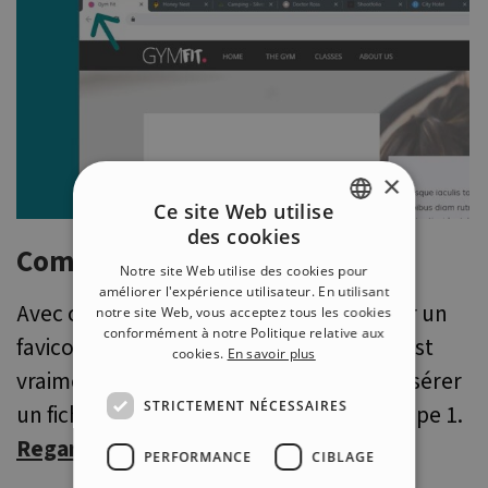
×
Ce site Web utilise
des cookies
ENGLISH
Comment ajouter un FAVICON
Notre site Web utilise des cookies pour
ITALIAN
améliorer l'expérience utilisateur. En utilisant
Avec cette vidéo vous apprenez à insérer un
notre site Web, vous acceptez tous les cookies
GERMAN
conformément à notre Politique relative aux
favicon pour votre projet WebSite X5, c'est
cookies.
En savoir plus
SPANISH
vraiment rapide et facile ! Il ne faut qu'insérer
PORTUGUESE
STRICTEMENT NÉCESSAIRES
un fichier image jpg, png, gif ou ico à l'Étape 1.
POLISH
Regarder la vidéo
PERFORMANCE
CIBLAGE
RUSSIAN