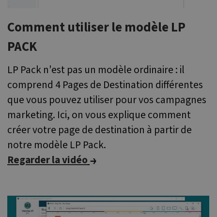
corr
__cf_bm
29
This 
Cloudflare Inc.
Comment utiliser le modèle LP
minutes
used
.vimeo.com
51
dist
secondes
bet
PACK
hum
bots.
benef
the 
LP Pack n'est pas un modèle ordinaire : il
in o
make
comprend 4 Pages de Destination différentes
repo
use o
que vous pouvez utiliser pour vos campagnes
webs
marketing. Ici, on vous explique comment
PHPSESSID
Session
Cook
PHP.net
gene
www.websitex5.com
créer votre page de destination à partir de
appl
base
PHP
notre modèle LP Pack.
lang
is a 
Regarder la vidéo
purp
ident
used
main
sess
varia
norm
ran
gene