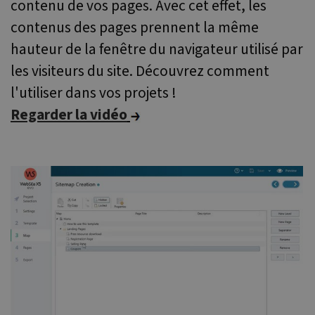
contenu de vos pages. Avec cet effet, les
nécessaires.
contenus des pages prennent la même
Fournisseur /
Nom
Expiration
Desc
Domaine
hauteur de la fenêtre du navigateur utilisé par
icm_source
.websitex5.com
2 mois 4
This
semaines
rem
les visiteurs du site. Découvrez comment
first
WebS
l'utiliser dans vos projets !
demo
dow
Regarder la vidéo
CookieScriptConsent
1 an
Ce c
CookieScript
utili
www.websitex5.com
serv
Cook
Scri
pou
mémo
préf
de
cons
des v
en m
cooki
néce
que 
Politique de confidentialité de Google
bann
cook
Cook
Scri
fonc