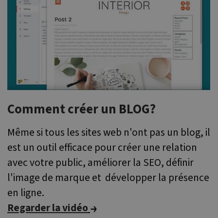
num
it is
be sp
the s
good
is m
a lo
statu
user
page
Comment créer un BLOG?
Fournisseur /
Nom
Domaine
Fournisseur /
Même si tous les sites web n'ont pas un blog, il
Nom
Expiration
Description
CrossDomainCookieScriptConsent_548
.crossdomain.cookie-
Domaine
script.com
Fournisseur /
est un outil efficace pour créer une relation
Nom
Expiration
Description
_ga
1 an 1
Ce nom de
Google LLC
Domaine
mois
cookie est
.websitex5.com
avec votre public, améliorer la SEO, définir
associé à
test_cookie
15
Ce cookie est
Google LLC
Google
minutes
défini par
.doubleclick.net
l'image de marque et développer la présence
Universal
DoubleClick
Analytics - qui
(qui
en ligne.
est une mise
appartient à
à jour
Google) pour
importante
Regarder la vidéo
déterminer si
du service
le navigateur
d'analyse le