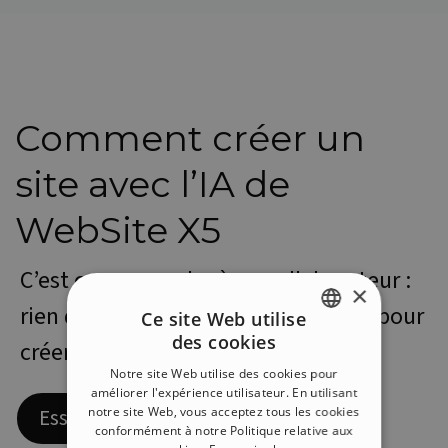
Comment créer un
site avec l’IA de
WebSite X5
C’est comme parler à un collaborateur :
×
rien de plus simple. Voici les étapes pour
Ce site Web utilise
des cookies
créer votre site avec l’IA
ENGLISH
Notre site Web utilise des cookies pour
ITALIAN
améliorer l'expérience utilisateur. En utilisant
notre site Web, vous acceptez tous les cookies
Essayez l’IA dès maintenant
GERMAN
conformément à notre Politique relative aux