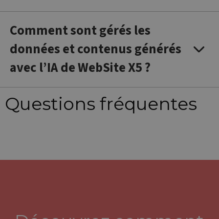
semaines
défini par
.websitex5.com
Doubleclick
et fournit des
informations
Comment sont gérés les
sur la
manière dont
données et contenus générés
l'utilisateur
final utilise le
site Web et
avec l’IA de
WebSite X5
?
sur toute
publicité que
l'utilisateur
final a pu
voir avant de
Questions fréquentes
visiter ledit
site Web.
_ga_N82K05QJ3Z
.websitex5.com
1 an 1
Ce cookie est
mois
utilisé par
Google
Analytics
pour
conserver
l'état de la
session.
IDE
1 an 3
Ce cookie est
Google LLC
semaines
défini par
.doubleclick.net
Doubleclick
et fournit des
informations
sur la