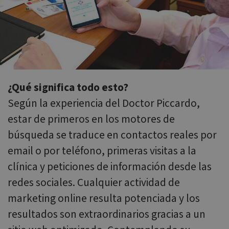
internal
_clsk
1 día
Esta cookie
Microsoft
analytics.
está asociada
.websitex5.com
con el
ANONCHK
9 minutos
This cookie
Microsoft
software de
13 segundos
carries out
Corporation
análisis de
informatio
.c.clarity.ms
Microsoft
about how
Clarity. Se
the end use
utiliza para
uses the
almacenar
website an
información
any
sobre la sesión
advertising
¿Qué significa todo esto?
del usuario y
that the en
combinar
user may
Según la experiencia del Doctor Piccardo,
múltiples
have seen
puntos de
before
vista de página
estar de primeros en los motores de
visiting the
en una sola
said websit
sesión de
búsqueda se traduce en contactos reales por
usuario con
MUID
1 año
This cookie
Microsoft
fines
is widely
email o por teléfono, primeras visitas a la
Corporation
analíticos.
used my
.bing.com
Microsoft a
clínica y peticiones de información desde las
a unique
user
redes sociales. Cualquier actividad de
identifier. It
can be set
marketing online resulta potenciada y los
by
embedded
resultados son extraordinarios gracias a un
microsoft
scripts.
Widely