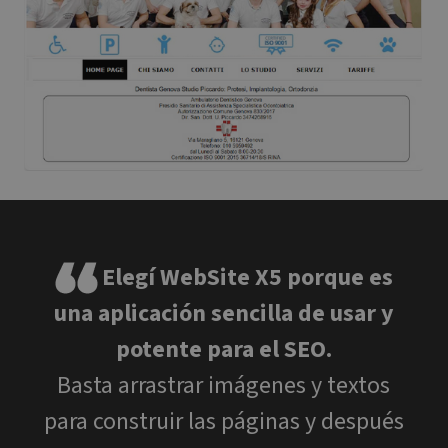
bo
be
th
or
va
on
th
PHPSESSID
Sesión
Co
PHP.net
ge
www.websitex5.com
ap
ba
PH
Th
ge
pu
id
to
us
Elegí WebSite X5 porque es
va
no
una aplicación sencilla de usar y
r
ge
nu
potente para el SEO.
is
sp
si
Basta arrastrar imágenes y textos
ex
ma
para construir las páginas y después
lo
st
us