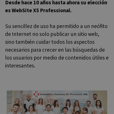
Desde hace 10 años hasta ahora su elección
Dominio
es WebSite X5 Professional.
icm_source
.websitex5.com
2 meses 4
Th
semanas
re
to
We
de
Su sencillez de uso ha permitido a un neófito
d
de Internet no solo publicar un sitio web,
CookieScriptConsent
1 año
El
CookieScript
Co
www.websitex5.com
sino también cuidar todos los aspectos
Sc
ut
necesarios para crecer en las búsquedas de
co
re
pr
los usuarios por medio de contenidos útiles e
co
de
interesantes.
lo
Es
qu
de
Política de Privacidad de
Co
Sc
Google
fu
co
__cf_bm
29 minutos
Th
Cloudflare Inc.
51 segundos
us
.vimeo.com
di
b
h