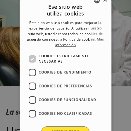
Ese sitio web
utiliza cookies
ENGLISH
Este sitio web usa cookies para mejorar la
ITALIAN
experiencia del usuario. Al utilizar nuestro
sitio web, usted acepta todas las cookies de
GERMAN
acuerdo con nuestra Política de cookies.
Más
información
SPANISH
PORTUGUESE
COOKIES ESTRICTAMENTE
NECESARIAS
POLISH
COOKIES DE RENDIMIENTO
RUSSIAN
FRENCH
COOKIES DE PREFERENCIAS
COOKIES DE FUNCIONALIDAD
La solución
COOKIES NO CLASIFICADAS
Un sitio web