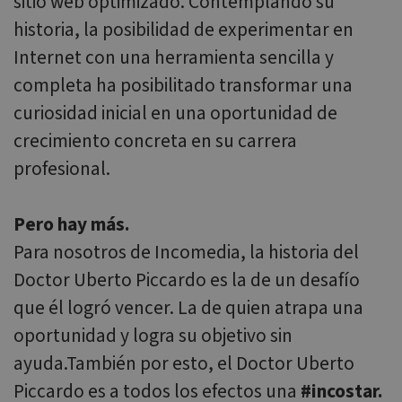
sitio web optimizado. Contemplando su
believed to
sync across
historia, la posibilidad de experimentar en
many
different
Internet con una herramienta sencilla y
Microsoft
domains,
completa ha posibilitado transformar una
allowing
user
tracking.
curiosidad inicial en una oportunidad de
SRM_B
1 año
This is a
Microsoft
crecimiento concreta en su carrera
Microsoft
Corporation
MSN 1st
.c.bing.com
profesional.
party cooki
that ensure
the proper
functioning
Pero hay más.
of this
website.
Para nosotros de Incomedia, la historia del
_gcl_au
2 meses 4
Esta cookie
Google LLC
semanas
es
.websitex5.com
Doctor Uberto Piccardo es la de un desafío
establecida
por
que él logró vencer. La de quien atrapa una
Doubleclick
y lleva a
oportunidad y logra su objetivo sin
cabo
informació
ayuda.También por esto, el Doctor Uberto
sobre cóm
el usuario
final utiliza
Piccardo es a todos los efectos una
#
incostar.
el sitio web