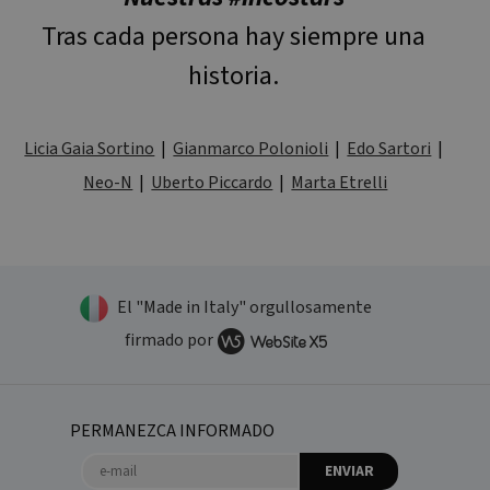
usuario fina
Tras cada persona hay siempre una
haya visto
antes de
visitar dich
historia.
sitio web.
MUID
1 año
This cookie
Microsoft
is widely
Corporation
used my
.clarity.ms
Licia Gaia Sortino
|
Gianmarco Polonioli
|
Edo Sartori
|
Microsoft a
a unique
Neo-N
|
Uberto Piccardo
|
Marta Etrelli
user
identifier. It
can be set
by
embedded
microsoft
scripts.
Widely
believed to
El "Made in Italy" orgullosamente
sync across
many
firmado por
different
Microsoft
domains,
allowing
user
tracking.
PERMANEZCA INFORMADO
MR
6 días 23
This is a
Microsoft
ENVIAR
horas
Microsoft
Corporation
MSN 1st