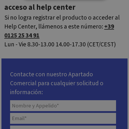
acceso al help center
Cookies estrictamente necesarias
Si no logra registrar el producto o acceder al
Cookies de rendimiento
Help Center, llámenos a este número:
+39
Cookies de preferencias
0125 25 34 91
Cookies de funcionalidad
Lun - Vie 8.30-13.00 14.00-17.30 (CET/CEST)
Cookies no clasificadas
Las cookies estrictamente necesarias permiten la
funcionalidad principal del sitio web, como el
inicio de sesión de usuario y la gestión de
cuentas. El sitio web no se puede utilizar
Contacte con nuestro Apartado
correctamente sin las cookies estrictamente
necesarias.
Comercial para cualquier solicitud o
Proveedor /
Nombre
Vencimiento
De
información:
Dominio
icm_source
.websitex5.com
2 meses 4
Th
semanas
re
to
We
de
d
CookieScriptConsent
1 año
El
CookieScript