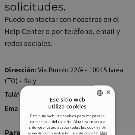
solicitudes.
Puede contactar con nosotros en el
Help Center o por teléfono, email y
redes sociales.
Dirección
:
Via Burolo 22/A - 10015 Ivrea
(TO) - Italy
×
Teléfono
:
+39 0125 253491
Ese sitio web
utiliza cookies
Email:
sales@incomedia.eu
ENGLISH
Este sitio web usa cookies para mejorar la
ITALIAN
experiencia del usuario. Al utilizar nuestro
sitio web, usted acepta todas las cookies de
GERMAN
Para asistencia técnica
acuerdo con nuestra Política de cookies.
Más