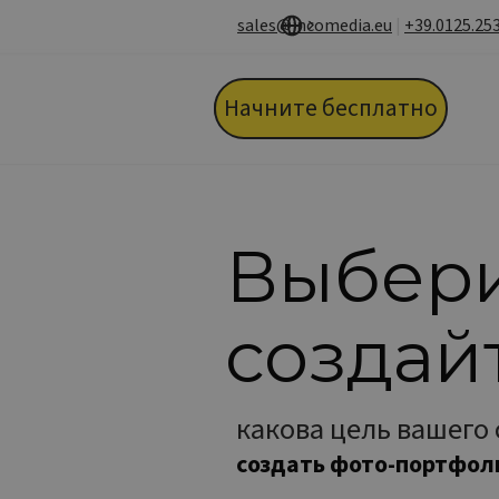
Перейти к контенту
sales@incomedia.eu
|
+39.0125.25
Пропустить меню
Начните бесплатно
Выбери
создай
какова цель вашего 
рекламировать мой ре