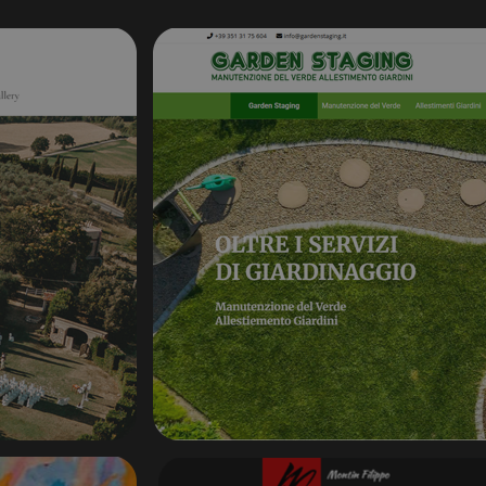
e said website.
fier. It can be set by
any different Microsoft
er functioning of this
 информацию о том, как
рекламе, которую
занного веб-сайта.
ения состояния сеанса.
 информацию о том, как
рекламе, которую
занного веб-сайта.
fier. It can be set by
any different Microsoft
sure the use of the website