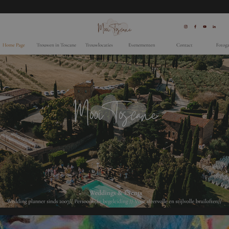
13 секунд
advertising that the end user may have seen before visiting th
ration
ity.ms
1 год
This cookie is widely used my Microsoft as a unique user identi
oft
embedded microsoft scripts. Widely believed to sync across m
ration
domains, allowing user tracking.
com
1 год
This is a Microsoft MSN 1st party cookie that ensures the prop
oft
website.
ration
g.com
2 месяца
Этот файл cookie устанавливается Doubleclick и содержит
 LLC
4 недели
конечный пользователь использует веб-сайт, и о любой 
tex5.com
конечный пользователь мог видеть перед посещением ука
tex5.com
1 год 1
Этот файл cookie используется Google Analytics для сохран
месяц
1 год 3
Этот файл cookie устанавливается Doubleclick и содержит
 LLC
недели
конечный пользователь использует веб-сайт, и о любой 
click.net
конечный пользователь мог видеть перед посещением ука
1 год
This cookie is widely used my Microsoft as a unique user identi
oft
embedded microsoft scripts. Widely believed to sync across m
ration
domains, allowing user tracking.
y.ms
6 дней 23
This is a Microsoft MSN 1st party cookie which we use to mea
oft
часа
for internal analytics.
ration
ity.ms