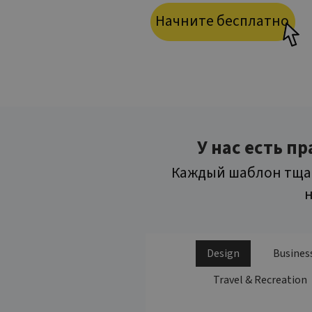
Начните бесплатно
У нас есть п
Каждый шаблон тщат
н
Design
Busines
Travel & Recreation