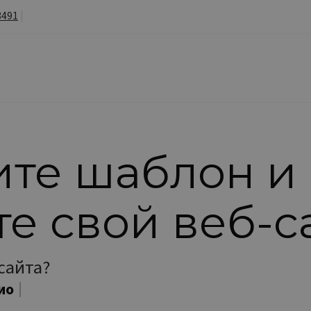
3491
|
те шаблон и
те свой веб-с
сайта?
сторан