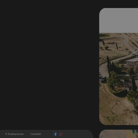
Corpo
.c.clar
MUID
Micros
Corpo
.bing.
SRM_B
Micros
Corpo
.c.bin
_gcl_au
Google
.websi
_ga_N82K05QJ3Z
.websi
IDE
Google
.double
MUID
Micros
Corpo
.clarit
MR
Micros
Corpo
.c.clar