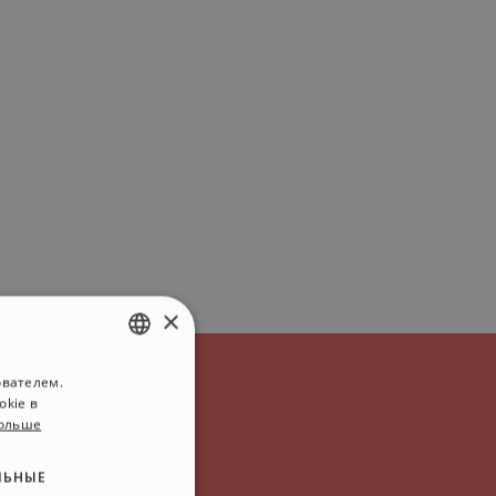
×
ователем.
ENGLISH
okie в
ITALIAN
больше
инки
GERMAN
ЛЬНЫЕ
SPANISH