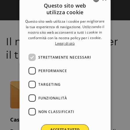
Questo sito web
utilizza cookie
ENGLISH
Questo sito web utilizza i cookie per migliorare
ITALIAN
la tua esperienza di navigazione. Utilizzando il
nostro sito web acconsenti a tutti i cookie in
GERMAN
Il miglior Hosting per
conformità con la nostra policy per i cookie.
Leggi di più
SPANISH
il tuo sito web.
PORTUGUESE
STRETTAMENTE NECESSARI
POLISH
PERFORMANCE
RUSSIAN
FRENCH
TARGETING
FUNZIONALITÀ
NON CLASSIFICATI
Caselle e-mail
ACCETTA TUTTO