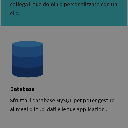
demo
collega il tuo dominio personalizzato con un
down
clic.
CookieScriptConsent
1 anno
Ques
CookieScript
vien
www.websitex5.com
utili
servi
Cook
Scrip
ricor
prefe
cons
cooki
visita
neces
il ba
cooki
Cook
Scrip
Google Privacy Policy
funzi
corre
Database
__cf_bm
29 minuti
This 
Cloudflare Inc.
51
used
.vimeo.com
secondi
disti
Sfrutta il database MySQL per poter gestire
betw
huma
al meglio i tuoi dati e le tue applicazioni.
bots.
benef
the w
orde
valid