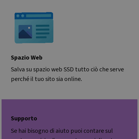
on th
their
PHPSESSID
Sessione
Cook
PHP.net
gene
www.websitex5.com
appli
base
PHP 
This i
gener
purp
ident
to ma
Spazio Web
user 
variab
norma
Salva su spazio web SSD tutto ciò che serve
rand
gene
perché il tuo sito sia online.
numb
it is
be sp
the s
good
is ma
a log
statu
user
Supporto
pages
Se hai bisogno di aiuto puoi contare sul