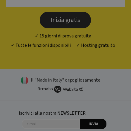
potrebbe
aver visto
prima di
visitare il
sito Web.
Inizia gratis
_ga_N82K05QJ3Z
.websitex5.com
1 anno 1
Questo
mese
cookie viene
utilizzato da
✓ 15 giorni di prova gratuita
Google
Analytics per
✓ Tutte le funzioni disponibili
✓ Hosting gratuito
mantenere
lo stato
della
sessione.
IDE
1 anno 3
Questo
Google LLC
settimane
cookie è
.doubleclick.net
impostato
da
Il "Made in Italy" orgogliosamente
Doubleclick
e fornisce
firmato
informazioni
su come
l'utente
finale
utilizza il
sito Web e
Iscriviti alla nostra NEWSLETTER
qualsiasi
pubblicità
INVIA
che l'utente
finale