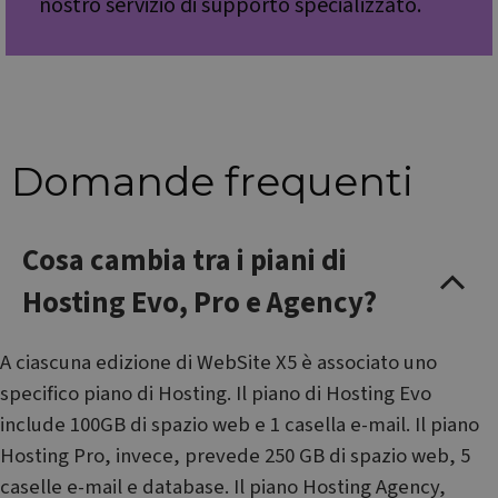
nostro servizio di supporto specializzato.
Nome
Fornitore / Dominio
CrossDomainCookieScriptConsent_548
.crossdomain.cookie-
Fornitore /
Nome
Scadenza
Descrizione
script.com
Dominio
Fornitore /
Nome
Scadenza
Descrizione
_ga
1 anno 1
Questo nome
Google LLC
Dominio
mese
di cookie è
.websitex5.com
associato a
test_cookie
15 minuti
Questo
Google LLC
Google
cookie è
Domande frequenti
.doubleclick.net
Universal
impostato
Analytics, che è
da
un
DoubleClick
aggiornamento
(che è di
significativo del
proprietà di
Cosa cambia tra i piani di
servizio di
Google) per
analisi più
determinare
comunemente
se il browser
Hosting Evo, Pro e Agency?
utilizzato da
del
Google. Questo
visitatore
cookie viene
del sito web
utilizzato per
supporta i
A ciascuna edizione di WebSite X5 è associato uno
distinguere
cookie.
utenti unici
specifico piano di Hosting. Il piano di Hosting Evo
assegnando un
_fbp
2 mesi 4
Utilizzato da
Meta Platform
numero
settimane
Facebook
Inc.
include 100GB di spazio web e 1 casella e-mail. Il piano
generato in
per fornire
.websitex5.com
modo casuale
una serie di
Hosting Pro, invece, prevede 250 GB di spazio web, 5
come
prodotti
identificatore
pubblicitari
caselle e-mail e database. Il piano Hosting Agency,
del cliente. È
come offerte