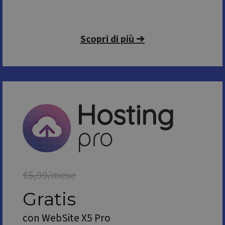
Scopri di più ➔
€5,99/mese
Gratis
con WebSite X5 Pro