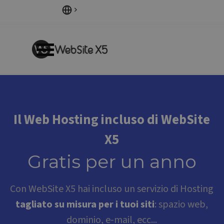
Vai ai contenuti
Salta menù
Il Web Hosting incluso di WebSite
X5
Gratis per un anno
Con WebSite X5 hai incluso un servizio di Hosting
tagliato su misura per i tuoi siti
: spazio web,
dominio, e-mail, ecc...