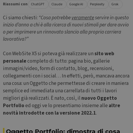
Riassumi con
ChatGPT
Claude
Google AI
Perplexity
Grok
Ci siamo chiesti:
“Cosa potrebbe
veramente
servire in questo
inizio d’anno a chi è alla ricerca di nuovi stimoli per dare avvio
o per imprimere un rinnovato slancio alla propria carriera
lavorativa?”
Con WebSite X5 si poteva già realizzare un
sito web
personale
completo di tutto: pagina bio, gallerie
immagini/video, form di contatto, blog, recensioni,
collegamenti con i social… In effetti, però, mancava ancora
una cosa: un Oggetto che permettesse di creare in maniera
semplice ed immediata una carrellata di tutti i lavori
migliori già realizzati. È nato, così, il
nuovo Oggetto
Portfolio
ed oggi ve lo presentiamo insieme alle
altre
novità introdotte con la versione 2022.1
.
Oggetto Portfolio: dimostra di cosa