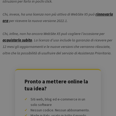
istruzioni per farlo in pochi click.
Fornitore /
Nome
Scadenza
Descrizio
_ga
1 anno 1
Questo nome
Google LLC
Dominio
mese
di cookie è
.websitex5.com
associato a
Chi, invece, ha una licenza non più attiva di WebSite X5 può
rinnovarla
test_cookie
15 minuti
Questo
Google LLC
Google
cookie è
.doubleclick.net
ora
per ricevere la nuova versione 2022.1.
Universal
impostato
Analytics, che è
da
un
DoubleCli
aggiornamento
(che è di
Chi, infine, non ha ancora WebSite X5 può cogliere l’occasione per
significativo del
proprietà 
servizio di
acquistarlo subito
. La licenza d’uso include la garanzia di ricevere per
Google) p
analisi più
determina
comunemente
12 mesi gli aggiornamenti e le nuove versioni che verranno rilasciate,
se il brow
utilizzato da
del
oltre che la possibilità di usufruire del servizio di Assistenza Prioritaria.
Google. Questo
visitatore
cookie viene
del sito w
utilizzato per
supporta i
distinguere
cookie.
utenti unici
assegnando un
_fbp
2 mesi 4
Utilizzato 
Meta Platform
numero
settimane
Facebook
Inc.
generato in
Pronto a mettere online la
per fornir
.websitex5.com
modo casuale
una serie 
come
tua idea?
prodotti
identificatore
pubblicitar
del cliente. È
come
incluso in ogni
offerte in
Siti web, blog ed e-commerce in un
richiesta di
tempo rea
pagina in un
solo software
da
sito e utilizzato
inserzionis
Nessun codice. Nessun abbonamento.
per calcolare i
di terze
dati di
Made in Italy, usato in tutto il mondo