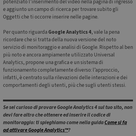
potenziato l’inserimento del video nella pagina di ingresso
e aggiunto un campo di ricerca per trovare subito gli
Oggetti che ti occorre inserire nelle pagine.
Per quanto riguarda
Google Analytics 4
, vale la pena
ricordare che si tratta della nuova versione del noto
servizio di monitoraggio e analisi di Google. Rispetto al ben
Google Privacy Policy
più noto e ancora ampiamente utilizzato Universal
Analytics, propone una grafica e un sistema di
funzionamento completamente diverso: l’approccio,
__cf_bm
29 minuti
Cloudflare Inc.
51 secondi
.vimeo.com
infatti, è centrato sulla rilevazioni delle interazioni e dei
comportamenti degli utenti, più che sugli utenti stessi.
Se sei curioso di provare Google Analytics 4 sul tuo sito, non
devi fare altro che ottenere ed inserire il codice di
monitoraggio: ti spieghiamo come nella guida
Come si fa
PHPSESSID
Sessione
PHP.net
ad attivare Google Analytics™
?
www.websitex5.com