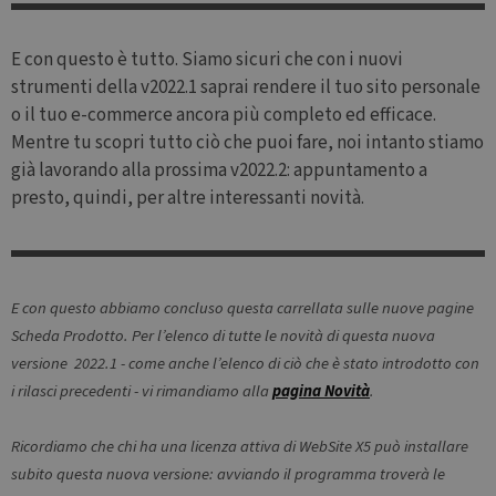
E con questo è tutto. Siamo sicuri che con i nuovi
strumenti della v2022.1 saprai rendere il tuo sito personale
o il tuo e-commerce ancora più completo ed efficace.
Mentre tu scopri tutto ciò che puoi fare, noi intanto stiamo
già lavorando alla prossima v2022.2: appuntamento a
presto, quindi, per altre interessanti novità.
E con questo abbiamo concluso questa carrellata sulle nuove pagine
Scheda Prodotto. Per l’elenco di tutte le novità di questa nuova
versione 2022.1 - come anche l’elenco di ciò che è stato introdotto con
i rilasci precedenti - vi rimandiamo alla
pagina Novità
.
Nome
Fornitore / Domin
Ricordiamo che chi ha una licenza attiva di WebSite X5 può installare
CrossDomainCookieScriptConsent_548
.crossdomain.cooki
subito questa nuova versione: avviando il programma troverà le
Fornitore /
Nome
Scadenza
Descrizione
script.com
Dominio