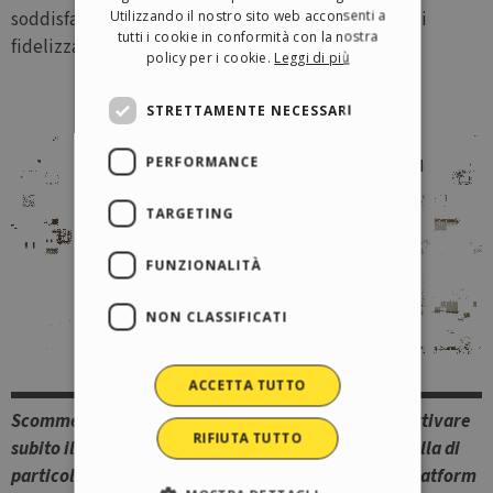
Utilizzando il nostro sito web acconsenti a
soddisfazione dei clienti, aumentandone il livello di
GERMAN
tutti i cookie in conformità con la nostra
fidelizzazione.
policy per i cookie.
Leggi di più
SPANISH
PORTUGUESE
STRETTAMENTE NECESSARI
POLISH
PERFORMANCE
RUSSIAN
FRENCH
TARGETING
FUNZIONALITÀ
NON CLASSIFICATI
ACCETTA TUTTO
Scommetto che ora vuoi sapere cosa devi fare per attivare
RIFIUTA TUTTO
subito il pagamento a rate sul tuo store? In realtà nulla di
particolare. Se stai già usando PayPal Commerce Platform