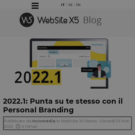
Vai ai contenuti
Salta menù
IT
DE
EN
2022.1: Punta su te stesso con il
Personal Branding
Pubblicato da
Incomedia
in
WebSite X5 News
· Giovedì 03 Mar
2022 ·
4 minuti